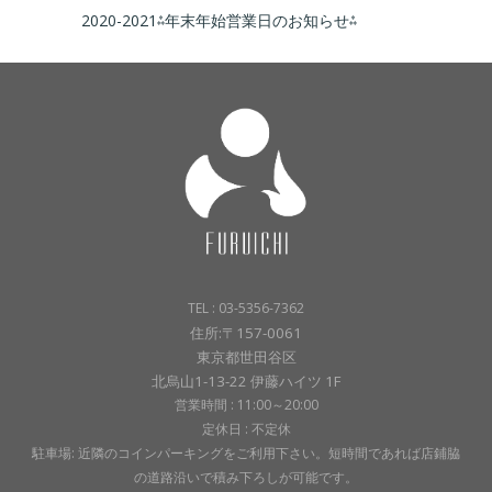
2020-2021⁂年末年始営業日のお知らせ⁂
TEL : 03-5356-7362
住所:〒157-0061
東京都世田谷区
北烏山1-13-22 伊藤ハイツ 1F
営業時間 : 11:00～20:00
定休日 : 不定休
駐車場: 近隣のコインパーキングをご利用下さい。短時間であれば店鋪脇
の道路沿いで積み下ろしが可能です。