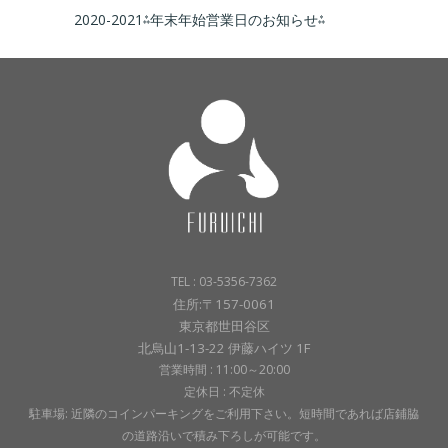
2020-2021⁂年末年始営業日のお知らせ⁂
TEL : 03-5356-7362
住所:〒157-0061
東京都世田谷区
北烏山1-13-22 伊藤ハイツ 1F
営業時間 : 11:00～20:00
定休日 : 不定休
駐車場: 近隣のコインパーキングをご利用下さい。短時間であれば店鋪脇
の道路沿いで積み下ろしが可能です。