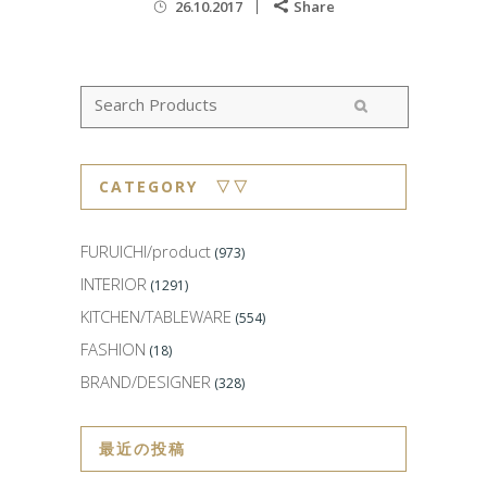
26.10.2017
Share
CATEGORY ▽▽
FURUICHI/product
(973)
INTERIOR
(1291)
KITCHEN/TABLEWARE
(554)
FASHION
(18)
BRAND/DESIGNER
(328)
最近の投稿