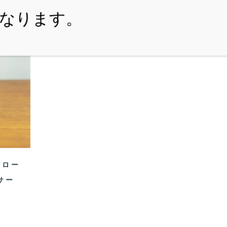
・ITEM
・SHOPPING-GUIDE
・REUSE
・NE
r/ロー
サー