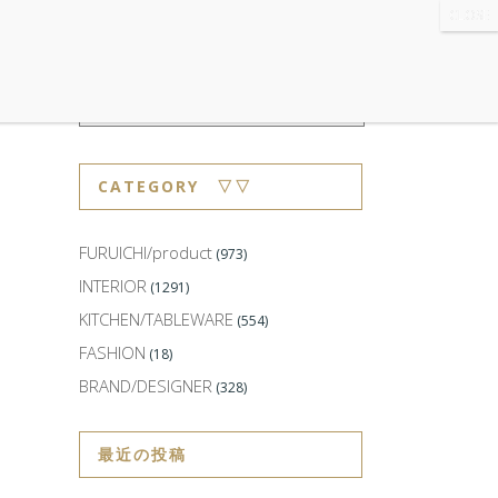
WS
・ABOUT
・CONTACT
CATEGORY ▽▽
FURUICHI/product
(973)
INTERIOR
(1291)
KITCHEN/TABLEWARE
(554)
FASHION
(18)
BRAND/DESIGNER
(328)
最近の投稿