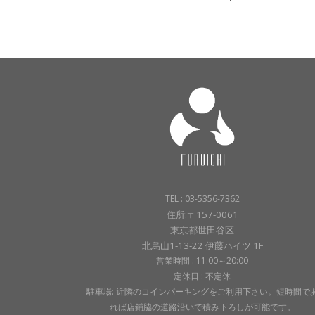
TEL : 03-5356-7362
住所:〒157-0061
東京都世田谷区
北烏山1-13-22 伊藤ハイツ 1F
営業時間 : 11:00～20:00
定休日 : 不定休
駐車場: 近隣のコインパーキングをご利用下さい。短時間で
れば店鋪脇の道路沿いで積み下ろしが可能です。