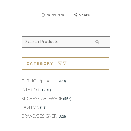
18.11.2016
Share
CATEGORY ▽▽
FURUICHI/product
(973)
INTERIOR
(1291)
KITCHEN/TABLEWARE
(554)
FASHION
(18)
BRAND/DESIGNER
(328)