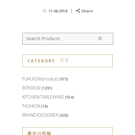
11.06.2018
Share
CATEGORY ▽▽
FURUICHI/product
(973)
INTERIOR
(1291)
KITCHEN/TABLEWARE
(554)
FASHION
(18)
BRAND/DESIGNER
(328)
最近の投稿