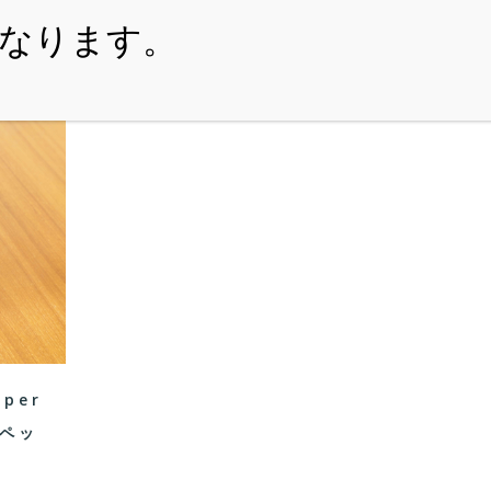
・ITEM
・SHOPPING-GUIDE
・REUSE
・NE
pper
 ペッ