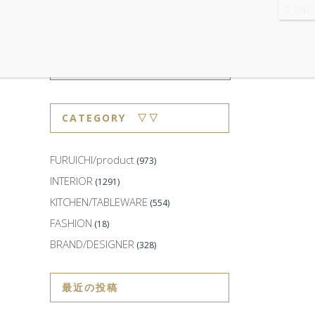
WS
・ABOUT
・CONTACT
CATEGORY ▽▽
FURUICHI/product
(973)
INTERIOR
(1291)
KITCHEN/TABLEWARE
(554)
FASHION
(18)
BRAND/DESIGNER
(328)
最近の投稿