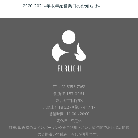
2020-2021⁂年末年始営業日のお知らせ⁂
TEL : 03-5356-7362
住所:〒157-0061
東京都世田谷区
北烏山1-13-22 伊藤ハイツ 1F
営業時間 : 11:00～20:00
定休日 : 不定休
駐車場: 近隣のコインパーキングをご利用下さい。短時間であれば店鋪脇
の道路沿いで積み下ろしが可能です。