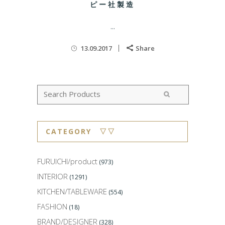
ピー社製造
...
13.09.2017
Share
CATEGORY ▽▽
FURUICHI/product
(973)
INTERIOR
(1291)
KITCHEN/TABLEWARE
(554)
FASHION
(18)
BRAND/DESIGNER
(328)