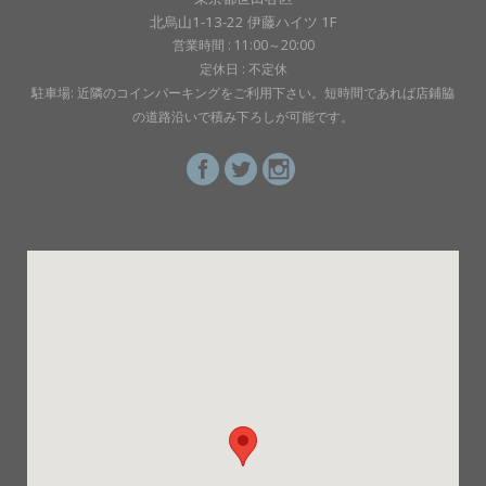
北烏山1-13-22 伊藤ハイツ 1F
営業時間 : 11:00～20:00
定休日 : 不定休
駐車場: 近隣のコインパーキングをご利用下さい。短時間であれば店鋪脇
の道路沿いで積み下ろしが可能です。