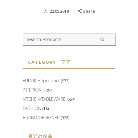
22.05.2018
Share
CATEGORY ▽▽
FURUICHI/product
(973)
INTERIOR
(1291)
KITCHEN/TABLEWARE
(554)
FASHION
(18)
BRAND/DESIGNER
(328)
最近の投稿