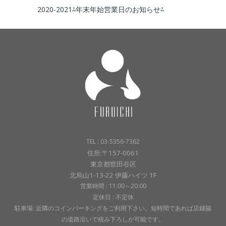
2020-2021⁂年末年始営業日のお知らせ⁂
TEL : 03-5356-7362
住所:〒157-0061
東京都世田谷区
北烏山1-13-22 伊藤ハイツ 1F
営業時間 : 11:00～20:00
定休日 : 不定休
駐車場: 近隣のコインパーキングをご利用下さい。短時間であれば店鋪脇
の道路沿いで積み下ろしが可能です。