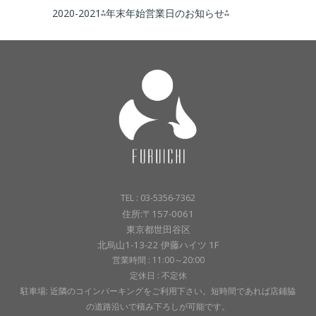
2020-2021⁂年末年始営業日のお知らせ⁂
TEL : 03-5356-7362
住所:〒157-0061
東京都世田谷区
北烏山1-13-22 伊藤ハイツ 1F
営業時間 : 11:00～20:00
定休日 : 不定休
駐車場: 近隣のコインパーキングをご利用下さい。短時間であれば店鋪脇
の道路沿いで積み下ろしが可能です。