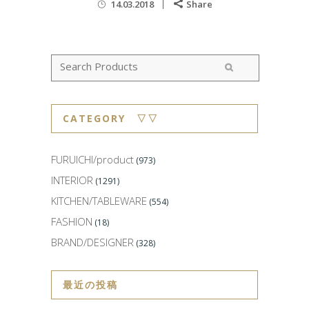
14.03.2018
Share
CATEGORY ▽▽
FURUICHI/product
(973)
INTERIOR
(1291)
KITCHEN/TABLEWARE
(554)
FASHION
(18)
BRAND/DESIGNER
(328)
最近の投稿