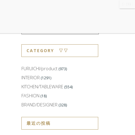
WS
・ABOUT
・CONTACT
CATEGORY ▽▽
FURUICHI/product
(973)
INTERIOR
(1291)
KITCHEN/TABLEWARE
(554)
FASHION
(18)
BRAND/DESIGNER
(328)
最近の投稿