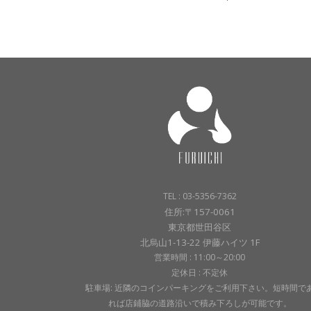
TEL : 03-5356-7362
住所:〒157-0061
東京都世田谷区
北烏山1-13-22 伊藤ハイツ 1F
営業時間 : 11:00～20:00
定休日 : 不定休
駐車場: 近隣のコインパーキングをご利用下さい。短時間で
れば店鋪脇の道路沿いで積み下ろしが可能です。