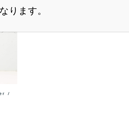
・ITEM
・SHOPPING-GUIDE
・REUSE
・NE
er /
機