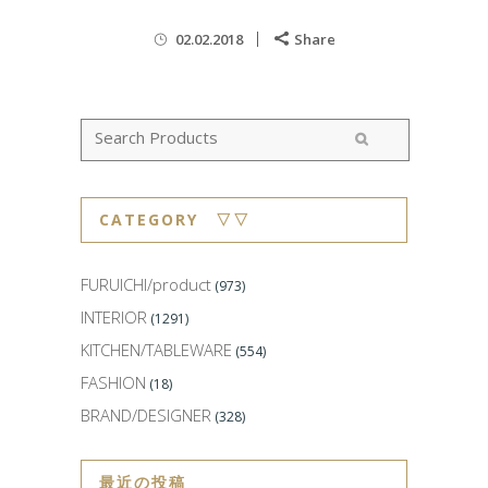
02.02.2018
Share
CATEGORY ▽▽
FURUICHI/product
(973)
INTERIOR
(1291)
KITCHEN/TABLEWARE
(554)
FASHION
(18)
BRAND/DESIGNER
(328)
最近の投稿