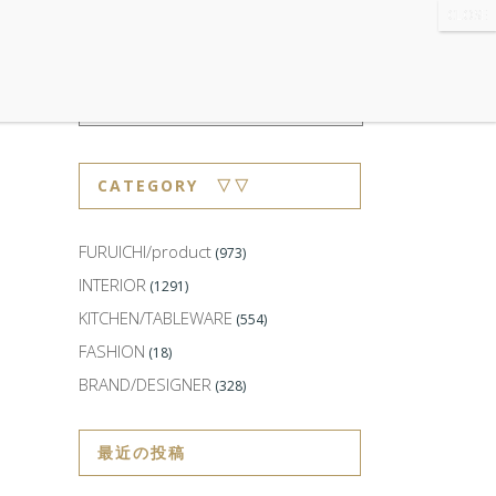
WS
・ABOUT
・CONTACT
CATEGORY ▽▽
FURUICHI/product
(973)
INTERIOR
(1291)
KITCHEN/TABLEWARE
(554)
FASHION
(18)
BRAND/DESIGNER
(328)
最近の投稿