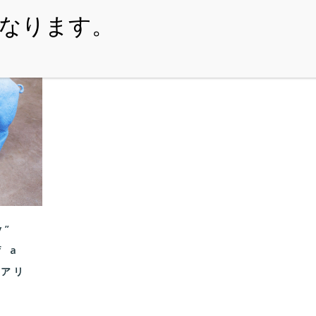
・ITEM
・SHOPPING-GUIDE
・REUSE
・NE
y”
f a
リアリ