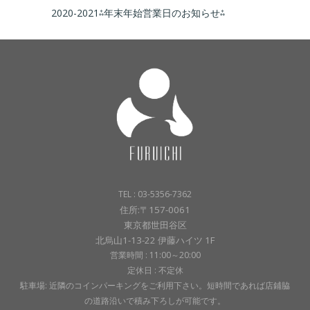
2020-2021⁂年末年始営業日のお知らせ⁂
TEL : 03-5356-7362
住所:〒157-0061
東京都世田谷区
北烏山1-13-22 伊藤ハイツ 1F
営業時間 : 11:00～20:00
定休日 : 不定休
駐車場: 近隣のコインパーキングをご利用下さい。短時間であれば店鋪脇
の道路沿いで積み下ろしが可能です。