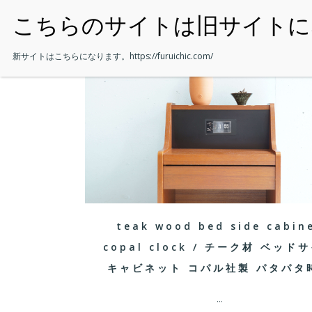
・HOME
新サイトはこちらになります。
https://furuichic.com/
teak wood bed side cabin
copal clock / チーク材 ベッド
キャビネット コパル社製 パタパタ
...