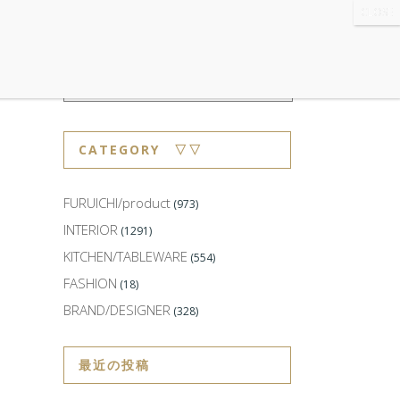
WS
・ABOUT
・CONTACT
CATEGORY ▽▽
FURUICHI/product
(973)
INTERIOR
(1291)
KITCHEN/TABLEWARE
(554)
FASHION
(18)
BRAND/DESIGNER
(328)
最近の投稿