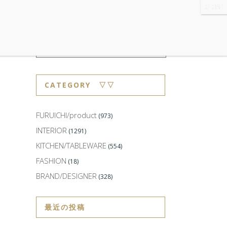
WS
・ABOUT
・CONTACT
CATEGORY ▽▽
FURUICHI/product
(973)
INTERIOR
(1291)
KITCHEN/TABLEWARE
(554)
FASHION
(18)
BRAND/DESIGNER
(328)
最近の投稿