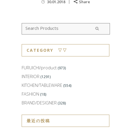
30.01.2018
Share
CATEGORY ▽▽
FURUICHI/product
(973)
INTERIOR
(1291)
KITCHEN/TABLEWARE
(554)
FASHION
(18)
BRAND/DESIGNER
(328)
最近の投稿