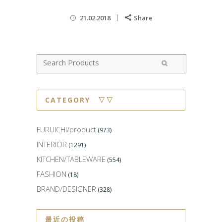
21.02.2018
Share
CATEGORY ▽▽
FURUICHI/product
(973)
INTERIOR
(1291)
KITCHEN/TABLEWARE
(554)
FASHION
(18)
BRAND/DESIGNER
(328)
最近の投稿