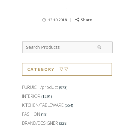
...
13.10.2018
Share
CATEGORY ▽▽
FURUICHI/product
(973)
INTERIOR
(1291)
KITCHEN/TABLEWARE
(554)
FASHION
(18)
BRAND/DESIGNER
(328)