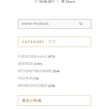
02.06.2017
Share
CATEGORY ▽▽
FURUICHI/product
(973)
INTERIOR
(1291)
KITCHEN/TABLEWARE
(554)
FASHION
(18)
BRAND/DESIGNER
(328)
最近の投稿