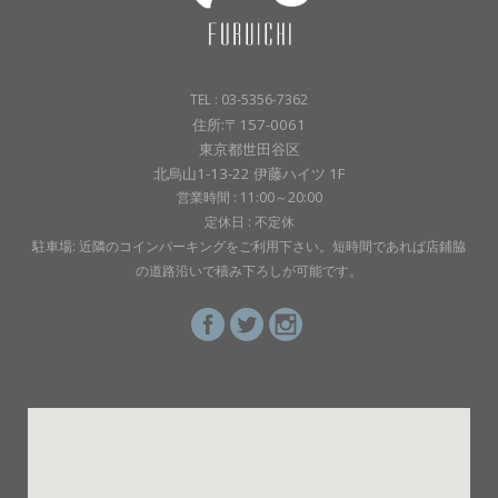
TEL : 03-5356-7362
住所:〒157-0061
東京都世田谷区
北烏山1-13-22 伊藤ハイツ 1F
営業時間 : 11:00～20:00
定休日 : 不定休
駐車場: 近隣のコインパーキングをご利用下さい。短時間であれば店鋪脇
の道路沿いで積み下ろしが可能です。