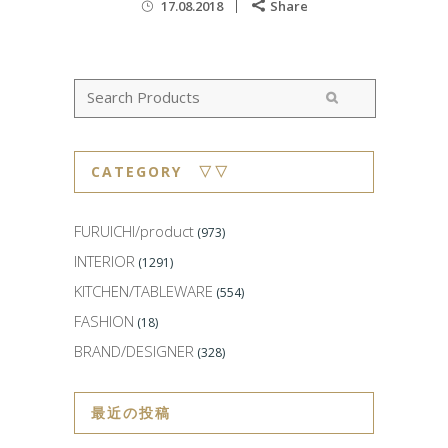
17.08.2018
Share
CATEGORY ▽▽
FURUICHI/product
(973)
INTERIOR
(1291)
KITCHEN/TABLEWARE
(554)
FASHION
(18)
BRAND/DESIGNER
(328)
最近の投稿