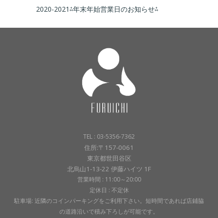
2020-2021⁂年末年始営業日のお知らせ⁂
TEL : 03-5356-7362
住所:〒157-0061
東京都世田谷区
北烏山1-13-22 伊藤ハイツ 1F
営業時間 : 11:00～20:00
定休日 : 不定休
駐車場: 近隣のコインパーキングをご利用下さい。短時間であれば店鋪脇
の道路沿いで積み下ろしが可能です。