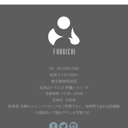
TEL : 03-5356-7362
住所:〒157-0061
東京都世田谷区
北烏山1-13-22 伊藤ハイツ 1F
営業時間 : 11:00～20:00
定休日 : 不定休
駐車場: 近隣のコインパーキングをご利用下さい。短時間であれば店鋪脇
の道路沿いで積み下ろしが可能です。