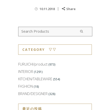
10.11.2018
Share
CATEGORY ▽▽
FURUICHI/product
(973)
INTERIOR
(1291)
KITCHEN/TABLEWARE
(554)
FASHION
(18)
BRAND/DESIGNER
(328)
最近の投稿