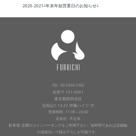
2020-2021⁂年末年始営業日のお知らせ⁂
TEL : 03-5356-7362
住所:〒157-0061
東京都世田谷区
北烏山1-13-22 伊藤ハイツ 1F
営業時間 : 11:00～20:00
定休日 : 不定休
駐車場: 近隣のコインパーキングをご利用下さい。短時間であれば店鋪脇
の道路沿いで積み下ろしが可能です。