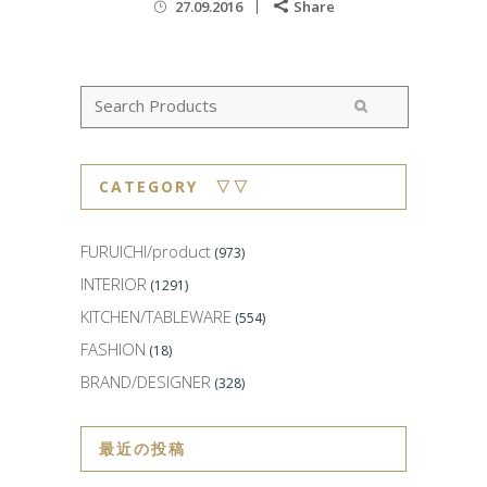
27.09.2016
Share
CATEGORY ▽▽
FURUICHI/product
(973)
INTERIOR
(1291)
KITCHEN/TABLEWARE
(554)
FASHION
(18)
BRAND/DESIGNER
(328)
最近の投稿