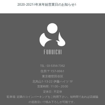
2020-2021⁂年末年始営業日のお知らせ⁂
TEL : 03-5356-7362
住所:〒157-0061
東京都世田谷区
北烏山1-13-22 伊藤ハイツ 1F
営業時間 : 11:00～20:00
定休日 : 不定休
駐車場: 近隣のコインパーキングをご利用下さい。短時間であれば店鋪脇
の道路沿いで積み下ろしが可能です。