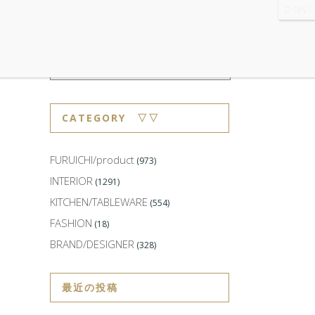
WS
・ABOUT
・CONTACT
CATEGORY ▽▽
FURUICHI/product
(973)
INTERIOR
(1291)
KITCHEN/TABLEWARE
(554)
FASHION
(18)
BRAND/DESIGNER
(328)
最近の投稿