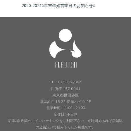
2020-2021⁂年末年始営業日のお知らせ⁂
TEL : 03-5356-7362
住所:〒157-0061
東京都世田谷区
北烏山1-13-22 伊藤ハイツ 1F
営業時間 : 11:00～20:00
定休日 : 不定休
駐車場: 近隣のコインパーキングをご利用下さい。短時間であれば店鋪脇
の道路沿いで積み下ろしが可能です。