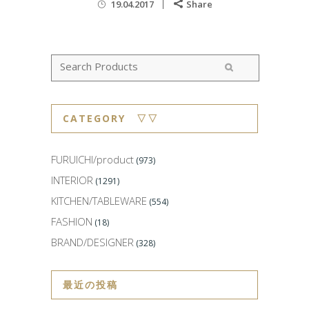
19.04.2017
Share
CATEGORY ▽▽
FURUICHI/product
(973)
INTERIOR
(1291)
KITCHEN/TABLEWARE
(554)
FASHION
(18)
BRAND/DESIGNER
(328)
最近の投稿