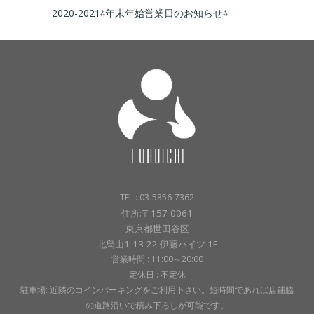
2020-2021⁂年末年始営業日のお知らせ⁂
TEL : 03-5356-7362
住所:〒157-0061
東京都世田谷区
北烏山1-13-22 伊藤ハイツ 1F
営業時間 : 11:00～20:00
定休日 : 不定休
駐車場: 近隣のコインパーキングをご利用下さい。短時間であれば店鋪脇
の道路沿いで積み下ろしが可能です。