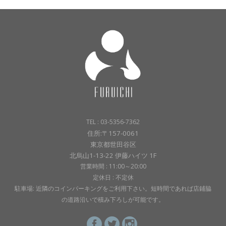
TEL : 03-5356-7362
住所:〒157-0061
東京都世田谷区
北烏山1-13-22 伊藤ハイツ 1F
営業時間 : 11:00～20:00
定休日 : 不定休
駐車場: 近隣のコインパーキングをご利用下さい。短時間であれば店鋪脇
の道路沿いで積み下ろしが可能です。