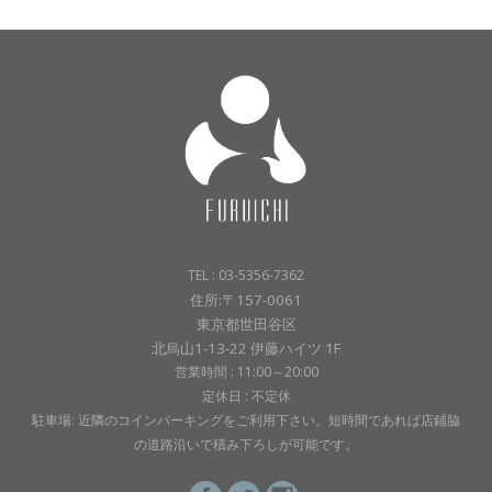
TEL : 03-5356-7362
住所:〒157-0061
東京都世田谷区
北烏山1-13-22 伊藤ハイツ 1F
営業時間 : 11:00～20:00
定休日 : 不定休
駐車場: 近隣のコインパーキングをご利用下さい。短時間であれば店鋪脇
の道路沿いで積み下ろしが可能です。