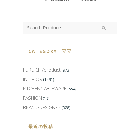
CATEGORY ▽▽
FURUICHI/product
(973)
INTERIOR
(1291)
KITCHEN/TABLEWARE
(554)
FASHION
(18)
BRAND/DESIGNER
(328)
最近の投稿