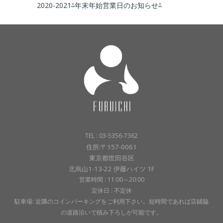
2020-2021⁂年末年始営業日のお知らせ⁂
TEL : 03-5356-7362
住所:〒157-0061
東京都世田谷区
北烏山1-13-22 伊藤ハイツ 1F
営業時間 : 11:00～20:00
定休日 : 不定休
駐車場: 近隣のコインパーキングをご利用下さい。短時間であれば店鋪脇
の道路沿いで積み下ろしが可能です。