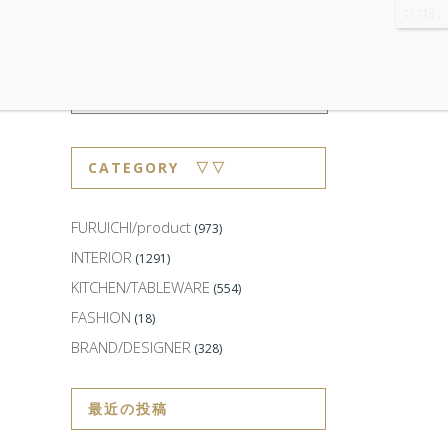
WS
・ABOUT
・CONTACT
CATEGORY ▽▽
FURUICHI/product
(973)
INTERIOR
(1291)
KITCHEN/TABLEWARE
(554)
FASHION
(18)
BRAND/DESIGNER
(328)
最近の投稿