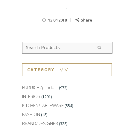
...
13.04.2018
Share
CATEGORY ▽▽
FURUICHI/product
(973)
INTERIOR
(1291)
KITCHEN/TABLEWARE
(554)
FASHION
(18)
BRAND/DESIGNER
(328)