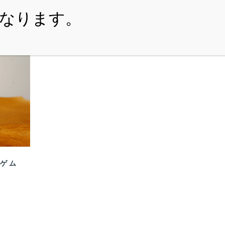
・ITEM
・SHOPPING-GUIDE
・REUSE
・NE
 ゲム
ト