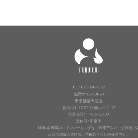
TEL : 03-5356-7362
住所:〒157-0061
東京都世田谷区
北烏山1-13-22 伊藤ハイツ 1F
営業時間 : 11:00～20:00
定休日 : 不定休
駐車場: 近隣のコインパーキングをご利用下さい。短時間で
れば店鋪脇の道路沿いで積み下ろしが可能です。