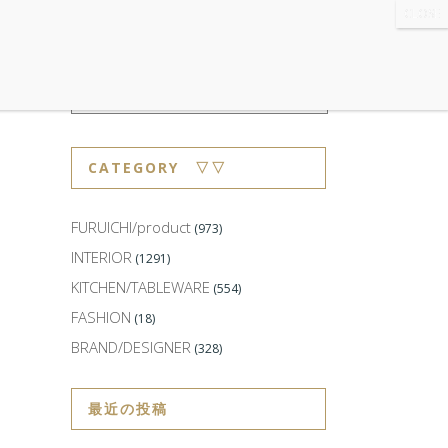
WS
・ABOUT
・CONTACT
CATEGORY ▽▽
FURUICHI/product
(973)
INTERIOR
(1291)
KITCHEN/TABLEWARE
(554)
FASHION
(18)
BRAND/DESIGNER
(328)
最近の投稿