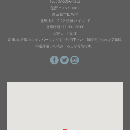
TEL : 03-5356-7362
住所:〒157-0061
東京都世田谷区
北烏山1-13-22 伊藤ハイツ 1F
営業時間 : 11:00～20:00
定休日 : 不定休
駐車場: 近隣のコインパーキングをご利用下さい。短時間であれば店鋪脇
の道路沿いで積み下ろしが可能です。