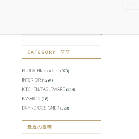
WS
・ABOUT
・CONTACT
CATEGORY ▽▽
FURUICHI/product
(973)
INTERIOR
(1291)
KITCHEN/TABLEWARE
(554)
FASHION
(18)
BRAND/DESIGNER
(328)
最近の投稿