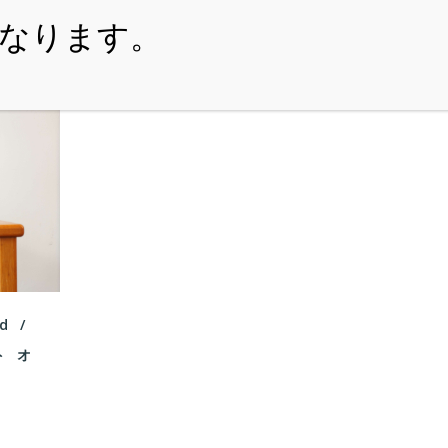
・ITEM
・SHOPPING-GUIDE
・REUSE
・NE
d /
ト オ