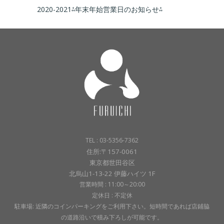
2020-2021⁂年末年始営業日のお知らせ⁂
TEL : 03-5356-7362
住所:〒157-0061
東京都世田谷区
北烏山1-13-22 伊藤ハイツ 1F
営業時間 : 11:00～20:00
定休日 : 不定休
駐車場: 近隣のコインパーキングをご利用下さい。短時間であれば店鋪脇
の道路沿いで積み下ろしが可能です。