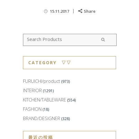
15.11.2017
Share
CATEGORY ▽▽
FURUICHI/product
(973)
INTERIOR
(1291)
KITCHEN/TABLEWARE
(554)
FASHION
(18)
BRAND/DESIGNER
(328)
最近の投稿