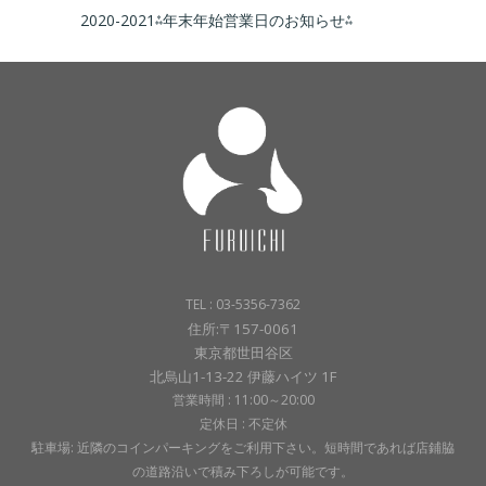
2020-2021⁂年末年始営業日のお知らせ⁂
TEL : 03-5356-7362
住所:〒157-0061
東京都世田谷区
北烏山1-13-22 伊藤ハイツ 1F
営業時間 : 11:00～20:00
定休日 : 不定休
駐車場: 近隣のコインパーキングをご利用下さい。短時間であれば店鋪脇
の道路沿いで積み下ろしが可能です。