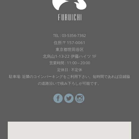
TEL : 03-5356-7362
住所:〒157-0061
東京都世田谷区
北烏山1-13-22 伊藤ハイツ 1F
営業時間 : 11:00～20:00
定休日 : 不定休
駐車場: 近隣のコインパーキングをご利用下さい。短時間であれば店鋪脇
の道路沿いで積み下ろしが可能です。