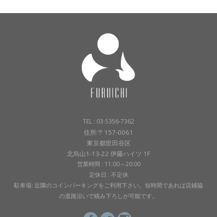
TEL : 03-5356-7362
住所:〒157-0061
東京都世田谷区
北烏山1-13-22 伊藤ハイツ 1F
営業時間 : 11:00～20:00
定休日 : 不定休
駐車場: 近隣のコインパーキングをご利用下さい。短時間であれば店鋪脇
の道路沿いで積み下ろしが可能です。