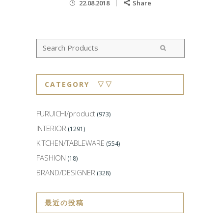
22.08.2018
Share
CATEGORY ▽▽
FURUICHI/product
(973)
INTERIOR
(1291)
KITCHEN/TABLEWARE
(554)
FASHION
(18)
BRAND/DESIGNER
(328)
最近の投稿